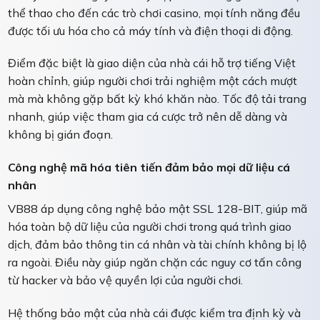
thể thao cho đến các trò chơi casino, mọi tính năng đều
được tối ưu hóa cho cả máy tính và điện thoại di động.
Điểm đặc biệt là giao diện của nhà cái hỗ trợ tiếng Việt
hoàn chỉnh, giúp người chơi trải nghiệm một cách mượt
mà mà không gặp bất kỳ khó khăn nào. Tốc độ tải trang
nhanh, giúp việc tham gia cá cược trở nên dễ dàng và
không bị gián đoạn.
Công nghệ mã hóa tiên tiến đảm bảo mọi dữ liệu cá
nhân
VB88 áp dụng công nghệ bảo mật SSL 128-BIT, giúp mã
hóa toàn bộ dữ liệu của người chơi trong quá trình giao
dịch, đảm bảo thông tin cá nhân và tài chính không bị lộ
ra ngoài. Điều này giúp ngăn chặn các nguy cơ tấn công
từ hacker và bảo vệ quyền lợi của người chơi.
Hệ thống bảo mật của nhà cái được kiểm tra định kỳ và