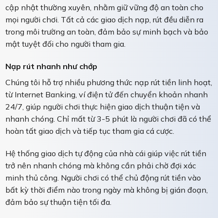
cập nhật thường xuyên, nhằm giữ vững độ an toàn cho
mọi người chơi. Tất cả các giao dịch nạp, rút đều diễn ra
trong môi trường an toàn, đảm bảo sự minh bạch và bảo
mật tuyệt đối cho người tham gia.
Nạp rút nhanh như chớp
Chúng tôi hỗ trợ nhiều phương thức nạp rút tiền linh hoạt,
từ Internet Banking, ví điện tử đến chuyển khoản nhanh
24/7, giúp người chơi thực hiện giao dịch thuận tiện và
nhanh chóng. Chỉ mất từ 3-5 phút là người chơi đã có thể
hoàn tất giao dịch và tiếp tục tham gia cá cược.
Hệ thống giao dịch tự động của nhà cái giúp việc rút tiền
trở nên nhanh chóng mà không cần phải chờ đợi xác
minh thủ công. Người chơi có thể chủ động rút tiền vào
bất kỳ thời điểm nào trong ngày mà không bị gián đoạn,
đảm bảo sự thuận tiện tối đa.