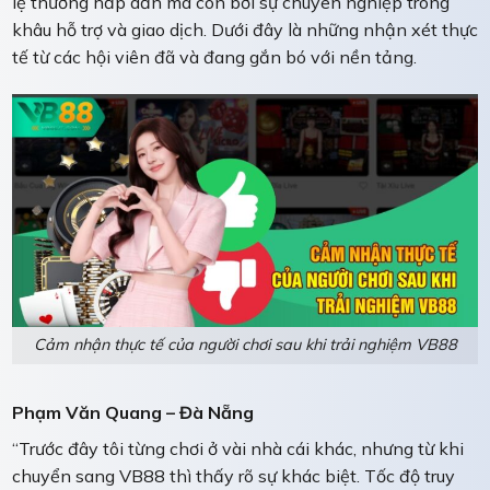
lệ thưởng hấp dẫn mà còn bởi sự chuyên nghiệp trong
khâu hỗ trợ và giao dịch. Dưới đây là những nhận xét thực
tế từ các hội viên đã và đang gắn bó với nền tảng.
Cảm nhận thực tế của người chơi sau khi trải nghiệm VB88
Phạm Văn Quang – Đà Nẵng
“Trước đây tôi từng chơi ở vài nhà cái khác, nhưng từ khi
chuyển sang VB88 thì thấy rõ sự khác biệt. Tốc độ truy