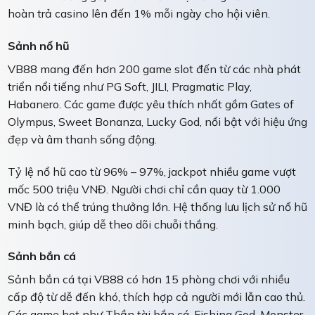
hoàn trả casino lên đến 1% mỗi ngày cho hội viên.
Sảnh nổ hũ
VB88 mang đến hơn 200 game slot đến từ các nhà phát
triển nổi tiếng như PG Soft, JILI, Pragmatic Play,
Habanero. Các game được yêu thích nhất gồm Gates of
Olympus, Sweet Bonanza, Lucky God, nổi bật với hiệu ứng
đẹp và âm thanh sống động.
Tỷ lệ nổ hũ cao từ 96% – 97%, jackpot nhiều game vượt
mốc 500 triệu VNĐ. Người chơi chỉ cần quay từ 1.000
VNĐ là có thể trúng thưởng lớn. Hệ thống lưu lịch sử nổ hũ
minh bạch, giúp dễ theo dõi chuỗi thắng.
Sảnh bắn cá
Sảnh bắn cá tại VB88 có hơn 15 phòng chơi với nhiều
cấp độ từ dễ đến khó, thích hợp cả người mới lẫn cao thủ.
Các game hot như Thần tài bắn cá, Fishing God, Monster