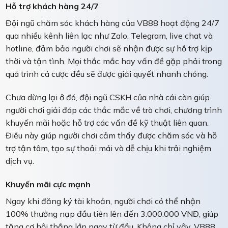
Hỗ trợ khách hàng 24/7
Đội ngũ chăm sóc khách hàng của VB88 hoạt động 24/7
qua nhiều kênh liên lạc như Zalo, Telegram, live chat và
hotline, đảm bảo người chơi sẽ nhận được sự hỗ trợ kịp
thời và tận tình. Mọi thắc mắc hay vấn đề gặp phải trong
quá trình cá cược đều sẽ được giải quyết nhanh chóng.
Chưa dừng lại ở đó, đội ngũ CSKH của nhà cái còn giúp
người chơi giải đáp các thắc mắc về trò chơi, chương trình
khuyến mãi hoặc hỗ trợ các vấn đề kỹ thuật liên quan.
Điều này giúp người chơi cảm thấy được chăm sóc và hỗ
trợ tận tâm, tạo sự thoải mái và dễ chịu khi trải nghiệm
dịch vụ.
Khuyến mãi cực mạnh
Ngay khi đăng ký tài khoản, người chơi có thể nhận
100% thưởng nạp đầu tiên lên đến 3.000.000 VNĐ, giúp
tăng cơ hội thắng lớn ngay từ đầu. Không chỉ vậy, VB88