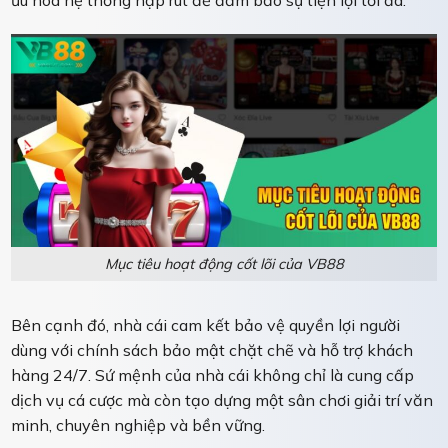
ưu hóa hệ thống nạp rút để đảm bảo sự tiện lợi tối đa.
Mục tiêu hoạt động cốt lõi của VB88
Bên cạnh đó, nhà cái cam kết bảo vệ quyền lợi người
dùng với chính sách bảo mật chặt chẽ và hỗ trợ khách
hàng 24/7. Sứ mệnh của nhà cái không chỉ là cung cấp
dịch vụ cá cược mà còn tạo dựng một sân chơi giải trí văn
minh, chuyên nghiệp và bền vững.