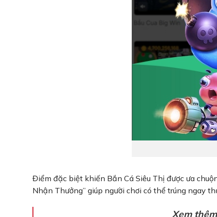
Điểm đặc biệt khiến Bắn Cá Siêu Thị được ưa chuộn
Nhận Thưởng” giúp người chơi có thể trúng ngay th
Xem thêm