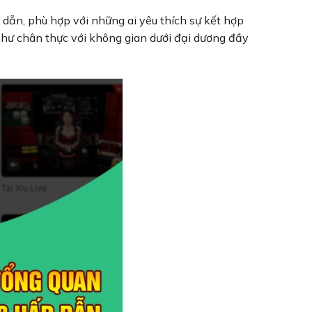
 dẫn, phù hợp với những ai yêu thích sự kết hợp
 như chân thực với không gian dưới đại dương đầy