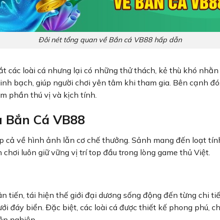
Đôi nét tổng quan về Bắn cá VB88 hấp dẫn
bắt các loài cá nhưng lại có những thử thách, kẻ thù khó nh
h bạch, giúp người chơi yên tâm khi tham gia. Bên cạnh đó, 
m phần thú vị và kịch tính.
a Bắn Cá VB88
 cả về hình ảnh lẫn cơ chế thưởng. Sảnh mang đến loạt tính
hơi luôn giữ vững vị trí top đầu trong lòng game thủ Việt.
tiến, tái hiện thế giới đại dương sống động đến từng chi ti
ới đáy biển. Đặc biệt, các loài cá được thiết kế phong phú, 
ên nghiệp.