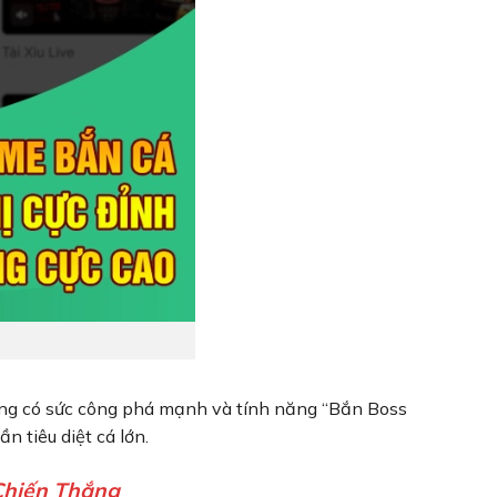
súng có sức công phá mạnh và tính năng “Bắn Boss
 tiêu diệt cá lớn.
Chiến Thắng