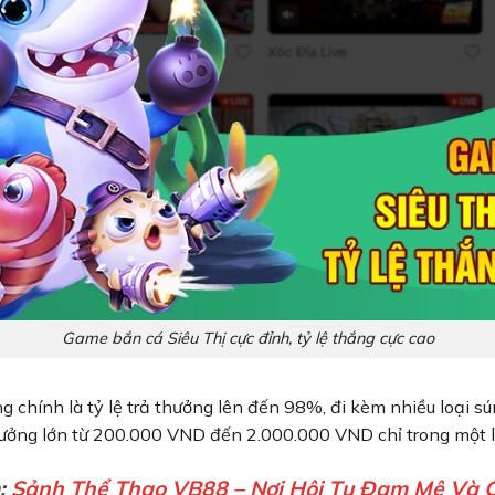
Game bắn cá Siêu Thị cực đỉnh, tỷ lệ thắng cực cao
g chính là tỷ lệ trả thưởng lên đến 98%, đi kèm nhiều loại 
ưởng lớn từ 200.000 VND đến 2.000.000 VND chỉ trong một lần
:
Sảnh Thể Thao VB88 – Nơi Hội Tụ Đam Mê Và 