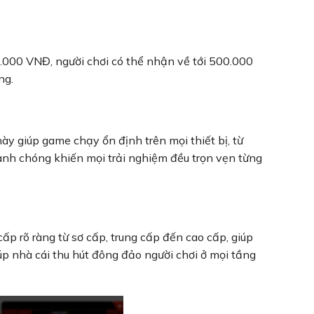
 1.000 VNĐ, người chơi có thể nhận về tới 500.000
ng.
 giúp game chạy ổn định trên mọi thiết bị, từ
nhanh chóng khiến mọi trải nghiệm đều trọn vẹn từng
 rõ ràng từ sơ cấp, trung cấp đến cao cấp, giúp
úp nhà cái thu hút đông đảo người chơi ở mọi tầng