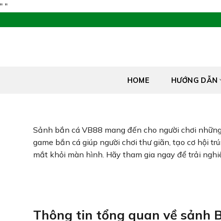
Bỏ
"
"
qua
nội
dung
HOME
HƯỚNG DẪN
Sảnh bắn cá VB88 mang đến cho người chơi những phú
game bắn cá giúp người chơi thư giãn, tạo cơ hội t
mắt khỏi màn hình. Hãy tham gia ngay để trải ng
Thông tin tổng quan về sảnh 