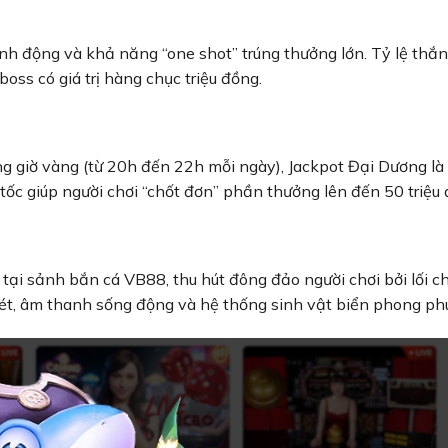
h động và khả năng “one shot” trúng thưởng lớn. Tỷ lệ thắ
oss có giá trị hàng chục triệu đồng.
ng giờ vàng (từ 20h đến 22h mỗi ngày), Jackpot Đại Dương là 
tốc giúp người chơi “chốt đơn” phần thưởng lên đến 50 triệu 
t tại sảnh bắn cá VB88, thu hút đông đảo người chơi bởi lối 
nét, âm thanh sống động và hệ thống sinh vật biển phong ph