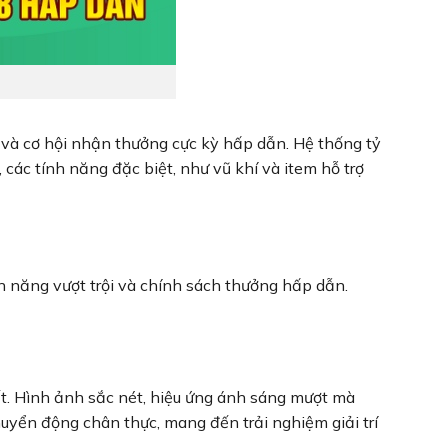
ằn và cơ hội nhận thưởng cực kỳ hấp dẫn. Hệ thống tỷ
các tính năng đặc biệt, như vũ khí và item hỗ trợ
 năng vượt trội và chính sách thưởng hấp dẫn.
ết. Hình ảnh sắc nét, hiệu ứng ánh sáng mượt mà
chuyển động chân thực, mang đến trải nghiệm giải trí