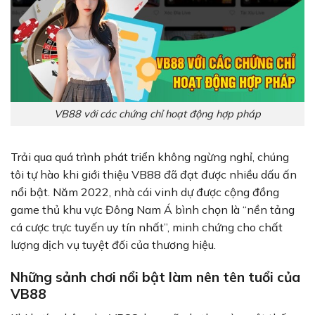
VB88 với các chứng chỉ hoạt động hợp pháp
Trải qua quá trình phát triển không ngừng nghỉ, chúng
tôi tự hào khi giới thiệu VB88 đã đạt được nhiều dấu ấn
nổi bật. Năm 2022, nhà cái vinh dự được cộng đồng
game thủ khu vực Đông Nam Á bình chọn là “nền tảng
cá cược trực tuyến uy tín nhất”, minh chứng cho chất
lượng dịch vụ tuyệt đối của thương hiệu.
Những sảnh chơi nổi bật làm nên tên tuổi của
VB88