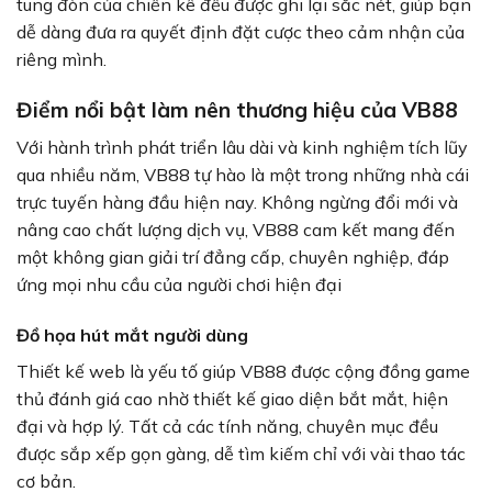
tung đòn của chiến kê đều được ghi lại sắc nét, giúp bạn
dễ dàng đưa ra quyết định đặt cược theo cảm nhận của
riêng mình.
Điểm nổi bật làm nên thương hiệu của VB88
Với hành trình phát triển lâu dài và kinh nghiệm tích lũy
qua nhiều năm, VB88 tự hào là một trong những nhà cái
trực tuyến hàng đầu hiện nay. Không ngừng đổi mới và
nâng cao chất lượng dịch vụ, VB88 cam kết mang đến
một không gian giải trí đẳng cấp, chuyên nghiệp, đáp
ứng mọi nhu cầu của người chơi hiện đại
Đồ họa hút mắt người dùng
Thiết kế web là yếu tố giúp VB88 được cộng đồng game
thủ đánh giá cao nhờ thiết kế giao diện bắt mắt, hiện
đại và hợp lý. Tất cả các tính năng, chuyên mục đều
được sắp xếp gọn gàng, dễ tìm kiếm chỉ với vài thao tác
cơ bản.