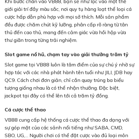
Khi bước chân vào VB88, bạn sẽ như lạc vào một thế
giới giải trí đầy màu sắc, nơi quy tụ hàng loạt thể loại cá
cược hấp dẫn phù hợp với mọi sở thích. Mỗi sản phẩm
đều được chăm chút kỹ lưỡng, phân cấp rõ ràng từ tân
thủ đến cao thủ, mang đến cảm giác vừa hồi hộp vừa
thư giãn trong từng trải nghiệm.
Slot game nổ hũ, chạm tay vào giải thưởng trăm tỷ
Slot game tại VB88 luôn là tâm điểm của sự chú ý nhờ sự
hợp tác với các nhà phát hành tên tuổi như JILI, JDB hay
QC9. Cách chơi đơn giản, chỉ cần quay trúng ba biểu
tượng giống nhau là có thể nhận thưởng. Đặc biệt,
jackpot tại đây có thể lên tới cả trăm tỷ đồng.
Cá cược thể thao
VB88 cung cấp hệ thống cá cược thể thao đa dạng với
sự góp mặt của các sảnh nổi tiếng như SABA, CMD,
SBO, UG,… Người chơi có thể đặt cược vào đủ loại môn