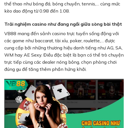
thể thao như bóng đá, bóng chuyền, tennis,… cùng mức
kèo dao động từ 0.98 đến 1.08.
Trải nghiệm casino như đang ngồi giữa sòng bài thật
VB88 mang đến sảnh casino trực tuyến sống động với
các game như baccarat, tài xỉu, poker, roulette,… được
cung cấp bởi những thương hiệu danh tiếng như AG, SA,
WM hay AE Sexy. Điều đặc biệt là bạn có thể trò chuyện
trực tiếp cùng các dealer nóng bỏng, chọn phòng chơi
đúng gu để tăng thêm phần hứng khởi.