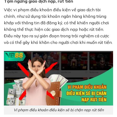
Tạm ngừng giao dịch nạp, rút tiền
Việc vi phạm điều khoản điều kiện về giao dịch tài
chính, như sử dụng tài khoản ngân hàng không trùng
khớp với thông tin đã đăng ký, có thể khiến người chơi
không thể thực hiện các giao dịch nạp hoặc rút tiền.
Điều này tạo ra sự gián đoạn trong trải nghiệm cá cược
và có thể gây khó khăn cho người chơi khi muốn rút tiền.
Vi phạm điều khoản điều kiện sẽ bị chặn nạp rút tiền