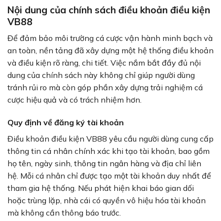
Nội dung của chính sách điều khoản điều kiện
VB88
Để đảm bảo môi trường cá cược vận hành minh bạch và
an toàn, nền tảng đã xây dựng một hệ thống điều khoản
và điều kiện rõ ràng, chi tiết. Việc nắm bắt đầy đủ nội
dung của chính sách này không chỉ giúp người dùng
tránh rủi ro mà còn góp phần xây dựng trải nghiệm cá
cược hiệu quả và có trách nhiệm hơn.
Quy định về đăng ký tài khoản
Điều khoản điều kiện VB88 yêu cầu người dùng cung cấp
thông tin cá nhân chính xác khi tạo tài khoản, bao gồm
họ tên, ngày sinh, thông tin ngân hàng và địa chỉ liên
hệ. Mỗi cá nhân chỉ được tạo một tài khoản duy nhất để
tham gia hệ thống. Nếu phát hiện khai báo gian dối
hoặc trùng lặp, nhà cái có quyền vô hiệu hóa tài khoản
mà không cần thông báo trước.