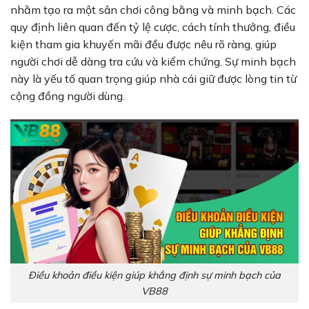
nhằm tạo ra một sân chơi công bằng và minh bạch. Các
quy định liên quan đến tỷ lệ cược, cách tính thưởng, điều
kiện tham gia khuyến mãi đều được nêu rõ ràng, giúp
người chơi dễ dàng tra cứu và kiểm chứng. Sự minh bạch
này là yếu tố quan trọng giúp nhà cái giữ được lòng tin từ
cộng đồng người dùng.
Điều khoản điều kiện giúp khẳng định sự minh bạch của
VB88