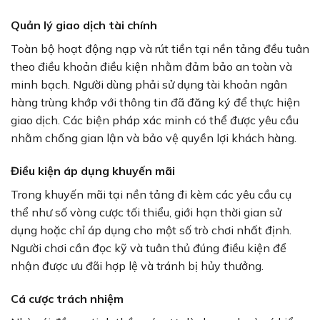
Quản lý giao dịch tài chính
Toàn bộ hoạt động nạp và rút tiền tại nền tảng đều tuân
theo điều khoản điều kiện nhằm đảm bảo an toàn và
minh bạch. Người dùng phải sử dụng tài khoản ngân
hàng trùng khớp với thông tin đã đăng ký để thực hiện
giao dịch. Các biện pháp xác minh có thể được yêu cầu
nhằm chống gian lận và bảo vệ quyền lợi khách hàng.
Điều kiện áp dụng khuyến mãi
Trong khuyến mãi tại nền tảng đi kèm các yêu cầu cụ
thể như số vòng cược tối thiểu, giới hạn thời gian sử
dụng hoặc chỉ áp dụng cho một số trò chơi nhất định.
Người chơi cần đọc kỹ và tuân thủ đúng điều kiện để
nhận được ưu đãi hợp lệ và tránh bị hủy thưởng.
Cá cược trách nhiệm