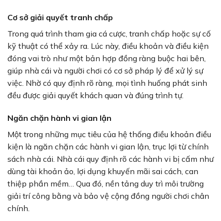
Cơ sở giải quyết tranh chấp
Trong quá trình tham gia cá cược, tranh chấp hoặc sự cố
kỹ thuật có thể xảy ra. Lúc này, điều khoản và điều kiện
đóng vai trò như một bản hợp đồng ràng buộc hai bên,
giúp nhà cái và người chơi có cơ sở pháp lý để xử lý sự
việc. Nhờ có quy định rõ ràng, mọi tình huống phát sinh
đều được giải quyết khách quan và đúng trình tự.
Ngăn chặn hành vi gian lận
Một trong những mục tiêu của hệ thống điều khoản điều
kiện là ngăn chặn các hành vi gian lận, trục lợi từ chính
sách nhà cái. Nhà cái quy định rõ các hành vi bị cấm như
dùng tài khoản ảo, lợi dụng khuyến mãi sai cách, can
thiệp phần mềm… Qua đó, nền tảng duy trì môi trường
giải trí công bằng và bảo vệ cộng đồng người chơi chân
chính.