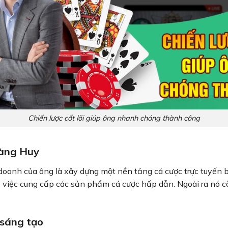
Chiến lược cốt lõi giúp ông nhanh chóng thành công
oàng Huy
 doanh của ông là xây dựng một nền tảng cá cược trực tuyến 
 việc cung cấp các sản phẩm cá cược hấp dẫn. Ngoài ra nó c
 sáng tạo