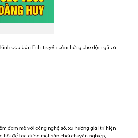
 lãnh đạo bản lĩnh, truyền cảm hứng cho đội ngũ và
m đam mê với công nghệ số, xu hướng giải trí hiện
cơ hội để tạo dựng một sân chơi chuyên nghiệp,