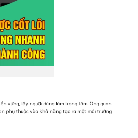
bền vững, lấy người dùng làm trọng tâm. Ông quan
òn phụ thuộc vào khả năng tạo ra một môi trường