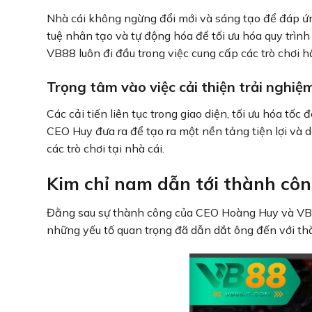
Nhà cái không ngừng đổi mới và sáng tạo để đáp ứn
tuệ nhân tạo và tự động hóa để tối ưu hóa quy trìn
VB88 luôn đi đầu trong việc cung cấp các trò chơi 
Trọng tâm vào việc cải thiện trải nghi
Các cải tiến liên tục trong giao diện, tối ưu hóa t
CEO Huy đưa ra để tạo ra một nền tảng tiện lợi và
các trò chơi tại nhà cái.
Kim chỉ nam dẫn tới thành c
Đằng sau sự thành công của CEO Hoàng Huy và VB88 
những yếu tố quan trọng đã dẫn dắt ông đến với 