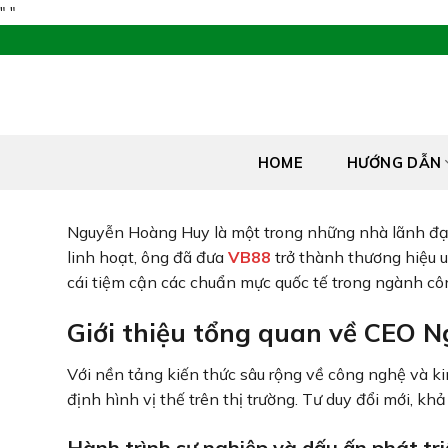
Bỏ
"
"
qua
nội
dung
HOME
HƯỚNG DẪN
Nguyễn Hoàng Huy là một trong những nhà lãnh đạo t
linh hoạt, ông đã đưa
VB88
trở thành thương hiệu u
cái tiệm cận các chuẩn mực quốc tế trong ngành công
Giới thiệu tổng quan về CEO 
Với nền tảng kiến thức sâu rộng về công nghệ và k
định hình vị thế trên thị trường. Tư duy đổi mới, k
Hành trình sự nghiệp và dấu ấn phát tr