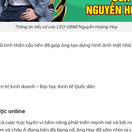
Thông tin tiểu sử của CEO VB88 Nguyễn Hoàng Huy
và tinh thần cầu tiến đã giúp ông tạo dựng hình ảnh một nhà
 trị kinh doanh – Đại học Kinh tế Quốc dân
ợc online
cược trực tuyến vì tiềm năng phát triển mạnh mẽ và bởi niề
Nam và châu Á đang trên đà bùng nổ, ông Huy đã sớm nhìn ra 