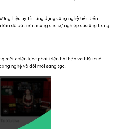
ơng hiệu uy tín, ứng dụng công nghệ tiên tiến
ám làm đã đặt nền móng cho sự nghiệp của ông trong
một chiến lược phát triển bài bản và hiệu quả.
 công nghệ và đổi mới sáng tạo.