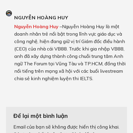
NGUYỄN HOÀNG HUY
Nguyễn Hoàng Huy
–Nguyễn Hoàng Huy là một
doanh nhân trẻ nổi bật trong lĩnh vực giáo dục và
công nghệ, hiện đang giữ vị trí Giám đốc điều hành
(CEO) của nhà cái VB88. Trước khi gia nhập VB88,
anh đã xây dựng thành công chuỗi trung tâm Anh
ngữ The Forum tại Vũng Tàu và TP.HCM, đồng thời
nổi tiếng trên mạng xã hội với các buổi livestream
chia sẻ kinh nghiệm luyện thi IELTS.
Để lại một bình luận
Email của bạn sẽ không được hiển thị công khai.