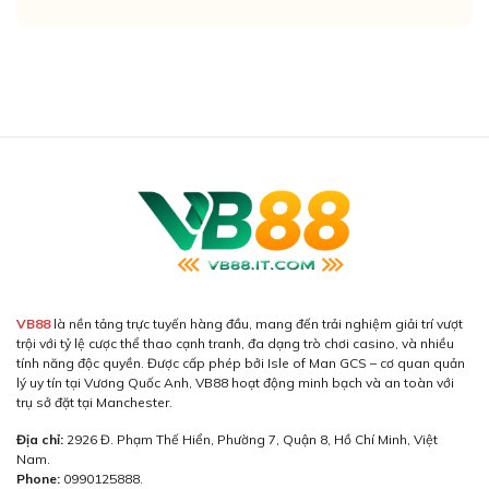
VB88
là nền tảng trực tuyến hàng đầu, mang đến trải nghiệm giải trí vượt
trội với tỷ lệ cược thể thao cạnh tranh, đa dạng trò chơi casino, và nhiều
tính năng độc quyền. Được cấp phép bởi Isle of Man GCS – cơ quan quản
lý uy tín tại Vương Quốc Anh, VB88 hoạt động minh bạch và an toàn với
trụ sở đặt tại Manchester.
Địa chỉ:
2926 Đ. Phạm Thế Hiển, Phường 7, Quận 8, Hồ Chí Minh, Việt
Nam.
Phone:
0990125888.