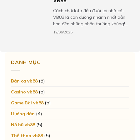
VB88
Cách chơi loto đầu đuôi tại nhà cái
VB88 là con đường nhanh nhất dẫn
bạn đến những phần thưởng khủng!
Đừng để cơ hội vụt qua, vì chỉ cần...
12/06/2025
DANH MỤC
(5)
Bắn cá vb88
(5)
Casino vb88
(5)
Game Bài vb88
(4)
Hướng dẫn
(5)
Nổ hũ vb88
(5)
Thể thao vb88