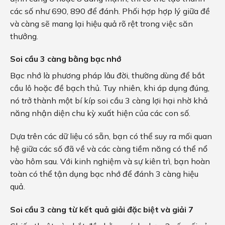
các số như 690, 890 để đánh. Phối hợp hợp lý giữa đề
và càng sẽ mang lại hiệu quả rõ rệt trong việc săn
thưởng.
Soi cầu 3 càng bằng bạc nhớ
Bạc nhớ là phương pháp lâu đời, thường dùng để bắt
cầu lô hoặc đề bạch thủ. Tuy nhiên, khi áp dụng đúng,
nó trở thành một bí kíp soi cầu 3 càng lợi hại nhờ khả
năng nhận diện chu kỳ xuất hiện của các con số.
Dựa trên các dữ liệu có sẵn, bạn có thể suy ra mối quan
hệ giữa các số đã về và các càng tiềm năng có thể nổ
vào hôm sau. Với kinh nghiệm và sự kiên trì, bạn hoàn
toàn có thể tận dụng bạc nhớ để đánh 3 càng hiệu
quả.
Soi cầu 3 càng từ kết quả giải đặc biệt và giải 7