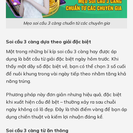
Mẹo soi cầu 3 càng chuẩn từ các chuyên gia
Soi cầu 3 càng dựa theo giải đặc biệt
Một trong những bí kíp soi cầu 3 càng hay được áp
dụng là bắt cầu từ giải đặc biệt ngày hôm trước. Khi
thấy một dãy số đặc biệt về, bạn có thể chọn 3 số cuối
để nuôi khung trong vài ngày tiếp theo nhằm tăng khả
năng trúng.
Phương pháp này đơn giản nhưng hiệu quả, đặc biệt
khi xuất hiện cầu đề bệt – thường xảy ra sau chuỗi
ngày không có lô đẹp. Đây là thời điểm vàng để bạn áp
dụng chiến thuật và kiếm lợi nhuận đáng kể.
Soi cầu 3 càng từ ăn thông