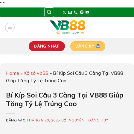
Bỏ
"
"
qua
nội
dung
ĐĂNG NHẬP
ĐĂNG KÝ
Home
»
Xổ số vb88
»
Bí Kíp Soi Cầu 3 Càng Tại VB88
Giúp Tăng Tỷ Lệ Trúng Cao
Bí Kíp Soi Cầu 3 Càng Tại VB88 Giúp
Tăng Tỷ Lệ Trúng Cao
ĐĂNG VÀO
THÁNG 5 20, 2025
BỞI
NGUYỄN HOÀNG HUY