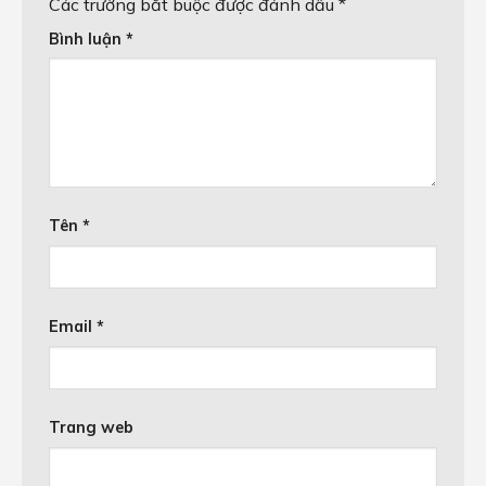
Các trường bắt buộc được đánh dấu
*
Bình luận
*
Tên
*
Email
*
Trang web