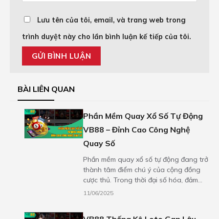
Lưu tên của tôi, email, và trang web trong
trình duyệt này cho lần bình luận kế tiếp của tôi.
BÀI LIÊN QUAN
Phần Mềm Quay Xổ Số Tự Động
VB88 – Đỉnh Cao Công Nghệ
Quay Số
Phần mềm quay xổ số tự động đang trở
thành tâm điểm chú ý của cộng đồng
cược thủ. Trong thời đại số hóa, đảm
bảo tính công bằng trong...
11/06/2025
VB88 Thống Kê Loto Gan Lâu