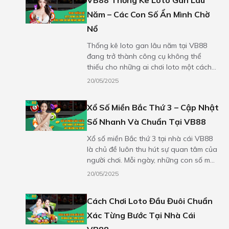
Năm – Các Con Số Ẩn Mình Chờ
Nổ
Thống kê loto gan lâu năm tại VB88
đang trở thành công cụ không thể
thiếu cho những ai chơi loto một cách
bài bản. Thay vì đánh theo cảm...
20/05/2025
Xổ Số Miền Bắc Thứ 3 – Cập Nhật
Số Nhanh Và Chuẩn Tại VB88
Xổ số miền Bắc thứ 3 tại nhà cái VB88
là chủ đề luôn thu hút sự quan tâm của
người chơi. Mỗi ngày, những con số may
mắn được...
20/05/2025
Cách Chơi Loto Đầu Đuôi Chuẩn
Xác Từng Bước Tại Nhà Cái