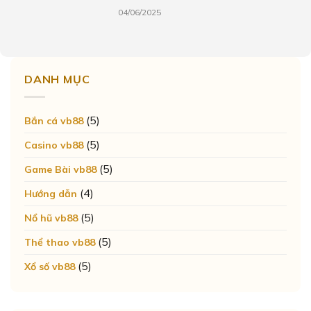
này sẽ hướng dẫn chơi...
04/06/2025
DANH MỤC
(5)
Bắn cá vb88
(5)
Casino vb88
(5)
Game Bài vb88
(4)
Hướng dẫn
(5)
Nổ hũ vb88
(5)
Thể thao vb88
(5)
Xổ số vb88