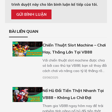
trình duyệt này cho lần bình luận kế tiếp của tôi.
BÀI LIÊN QUAN
Chiến Thuật Slot Machine – Chơi
Hay, Thắng Lớn Tại VB88
Với chiến thuật slot machine được chia
sẻ bởi cao thủ tại VB88, bạn sẽ thay đổi
cách chơi và nâng cao tỷ lệ thắng rõ
rệt. Đây không còn...
03/06/2025
Nổ Hũ Đổi Tiền Thật Nhanh Tại
VB88 – Không Lo Chờ Đợi
Tham gia VB88 ngay hôm nay để trải
nghiệm tính năng nổ hũ đổi tiền thật