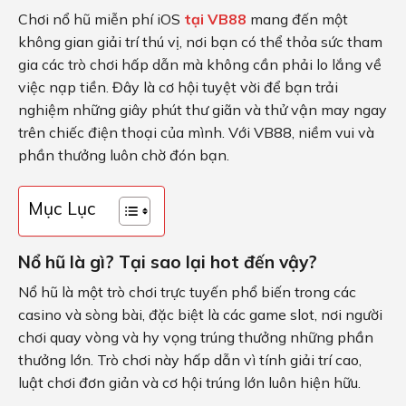
Chơi nổ hũ miễn phí iOS
tại VB88
mang đến một
không gian giải trí thú vị, nơi bạn có thể thỏa sức tham
gia các trò chơi hấp dẫn mà không cần phải lo lắng về
việc nạp tiền. Đây là cơ hội tuyệt vời để bạn trải
nghiệm những giây phút thư giãn và thử vận may ngay
trên chiếc điện thoại của mình. Với VB88, niềm vui và
phần thưởng luôn chờ đón bạn.
Mục Lục
Nổ hũ là gì? Tại sao lại hot đến vậy?
Nổ hũ là một trò chơi trực tuyến phổ biến trong các
casino và sòng bài, đặc biệt là các game slot, nơi người
chơi quay vòng và hy vọng trúng thưởng những phần
thưởng lớn. Trò chơi này hấp dẫn vì tính giải trí cao,
luật chơi đơn giản và cơ hội trúng lớn luôn hiện hữu.