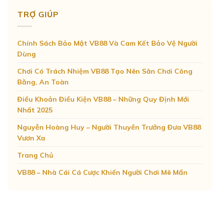
TRỢ GIÚP
Chính Sách Bảo Mật VB88 Và Cam Kết Bảo Vệ Người
Dùng
Chơi Có Trách Nhiệm VB88 Tạo Nên Sân Chơi Công
Bằng, An Toàn
Điều Khoản Điều Kiện VB88 – Những Quy Định Mới
Nhất 2025
Nguyễn Hoàng Huy – Người Thuyền Trưởng Đưa VB88
Vươn Xa
Trang Chủ
VB88 – Nhà Cái Cá Cược Khiến Người Chơi Mê Mẩn