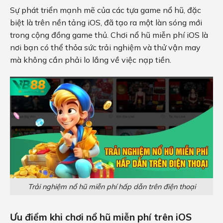
Sự phát triển mạnh mẽ của các tựa game nổ hũ, đặc
biệt là trên nền tảng iOS, đã tạo ra một làn sóng mới
trong cộng đồng game thủ. Chơi nổ hũ miễn phí iOS là
nơi bạn có thể thỏa sức trải nghiệm và thử vận may
mà không cần phải lo lắng về việc nạp tiền.
Trải nghiệm nổ hũ miễn phí hấp dẫn trên điện thoại
Ưu điểm khi chơi nổ hũ miễn phí trên iOS