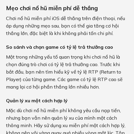
Mẹo chơi nổ hũ miễn phí dễ thắng
Chơi nổ hũ miễn phí iOS dễ thắng trên điện thoại, nếu
áp dụng những mẹo sau, bạn có thể gia tăng cơ hội
thắng lớn, đặc biệt là khi không phải tốn chi phí.
So sánh và chọn game có tỷ lệ trả thưởng cao
Một trong những yếu tố quan trọng khi chơi nổ hũ là
chọn đúng trò chơi có tỷ lệ trả thưởng cao. Trước khi
bắt đầu, bạn nên tìm hiểu kỹ về tỷ lệ RTP (Return to
Player) của từng game. Các game có tỷ lệ RTP cao sẽ
mang lại cơ hội phần thắng lớn nhiều hơn.
Quản lý xu một cách hợp lý
Mặc dù chơi nổ hũ miễn phí không yêu cầu nạp tiền,
nhưng bạn vẫn nên quản lý xu của mình một cách
thông minh. Hãy sử dụng xu miễn phí một cách hợp lý,
không nên vội vàng quay quá nhiều vòng một lúc. Tập