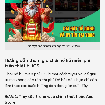
Cài đặt dễ dàng và uy tín tại VB88
Hướng dẫn tham gia chơi nổ hũ miễn phí
trên thiết bị iOS
Chơi nổ hũ miễn phí iOS là một cách tuyệt vời để giải
trí mà không cần tốn chi phí. Để bắt đầu, bạn chỉ cần
làm theo các bước hướng dẫn đơn giản dưới đây:
Bước 1: Truy cập trang web chính thức hoặc App
Store