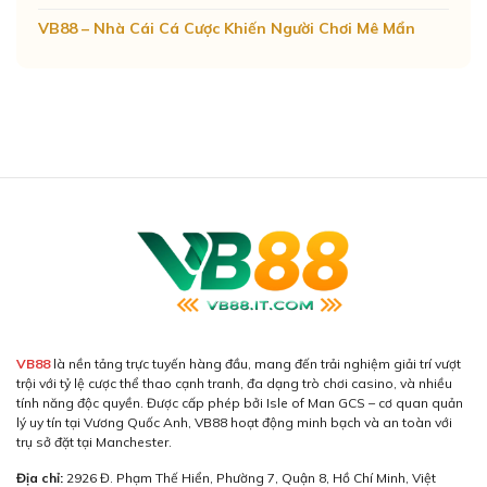
VB88 – Nhà Cái Cá Cược Khiến Người Chơi Mê Mẩn
VB88
là nền tảng trực tuyến hàng đầu, mang đến trải nghiệm giải trí vượt
trội với tỷ lệ cược thể thao cạnh tranh, đa dạng trò chơi casino, và nhiều
tính năng độc quyền. Được cấp phép bởi Isle of Man GCS – cơ quan quản
lý uy tín tại Vương Quốc Anh, VB88 hoạt động minh bạch và an toàn với
trụ sở đặt tại Manchester.
Địa chỉ:
2926 Đ. Phạm Thế Hiển, Phường 7, Quận 8, Hồ Chí Minh, Việt