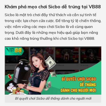
Khám phá mẹo chơi Sicbo dễ trúng tại VB88
Sicbo là một trò chơi đầy thử thách và cần sự tinh tế
trong việc lựa chọn cửa cược. Để tăng tỷ lệ chiến thắng,
việc nắm vững các mẹo chơi Sicbo là vô cùng quan
trọng. Dưới đây là những mẹo hiệu quả giúp bạn nâng
cao khả năng trúng thưởng khi chơi Sicbo tại VB88.
Bí quyết chơi Sicbo dễ thắng dành cho người mới