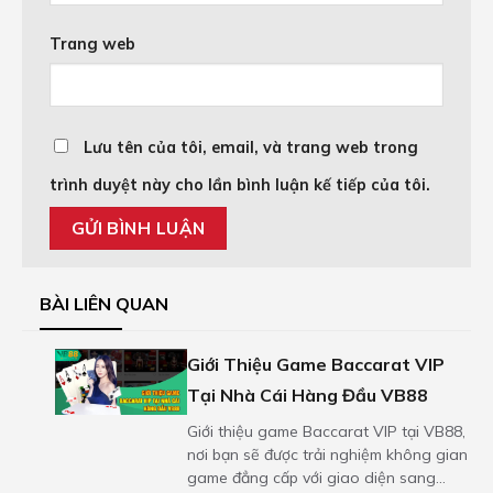
Trang web
Lưu tên của tôi, email, và trang web trong
trình duyệt này cho lần bình luận kế tiếp của tôi.
BÀI LIÊN QUAN
Giới Thiệu Game Baccarat VIP
Tại Nhà Cái Hàng Đầu VB88
Giới thiệu game Baccarat VIP tại VB88,
nơi bạn sẽ được trải nghiệm không gian
game đẳng cấp với giao diện sang