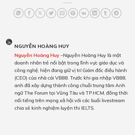
NGUYỄN HOÀNG HUY
Nguyễn Hoàng Huy
–Nguyễn Hoàng Huy là một
doanh nhân trẻ nổi bật trong lĩnh vực giáo dục và
công nghệ, hiện đang giữ vị trí Giám đốc điều hành
(CEO) của nhà cái VB88. Trước khi gia nhập VB88,
anh đã xây dựng thành công chuỗi trung tâm Anh
ngữ The Forum tại Vũng Tàu và TP.HCM, đồng thời
nổi tiếng trên mạng xã hội với các buổi livestream
chia sẻ kinh nghiệm luyện thi IELTS.