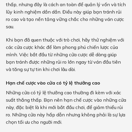
thấp, nhưng đây là cách an toàn để quản lý vốn và tích
lũy kinh nghiệm dần dần. Điều này giúp bạn tránh rủi
ro cao và tạo nền tảng vững chắc cho những ván cược
sau.
Khi bạn đã quen thuộc với trò chơi, hãy thử nghiệm với
các cửa cược khác để làm phong phú chiến lược của
mình. Việc bắt đầu từ những cửa cược dễ dàng giúp
bạn tránh được những rủi ro lớn ngay từ ván đầu tiên
và tăng sự tự tin khi chơi lâu dài.
Hạn chế cược vào cửa có tỷ lệ thưởng cao
Những cửa có tỷ lệ thưởng cao thường đi kèm với xác
suất thắng thấp. Bạn nên hạn chế cược vào những cửa
này, đặc biệt là khi mới bắt đầu chơi, để giảm thiểu rủi
ro. Những cửa này hấp dẫn nhưng không phải là sự lựa
chọn tối ưu cho người mới.